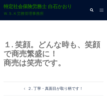
コ
特定社会保険労務士 白石かおり
ン
検
ト
索
Ｗ.Ｓ.Ｋ労務管理事務所
テ
グ
ン
ル
ツ
メ
へ
ニ
ス
ュ
１. 笑顔。どんな時も、笑顔
キ
ー
で商売繁盛に！
ッ
プ
商売は笑売です。
投
２. 丁寧・真面目が取り柄です！
稿
ナ
ビ