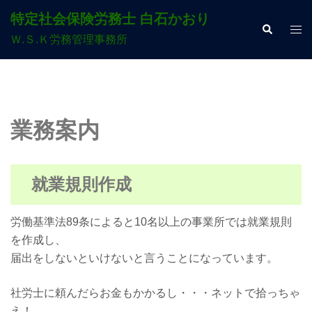
コ
特定社会保険労務士 白石かおり
ン
検
ト
索
Ｗ.Ｓ.Ｋ労務管理事務所
テ
グ
ン
ル
ツ
メ
へ
ニ
ス
ュ
業務案内
キ
ー
ッ
プ
就業規則作成
労働基準法89条によると10名以上の事業所では就業規則
を作成し、
届出をしないといけないと言うことになっています。
社労士に頼んだらお金もかかるし・・・ネットで拾っちゃ
え！