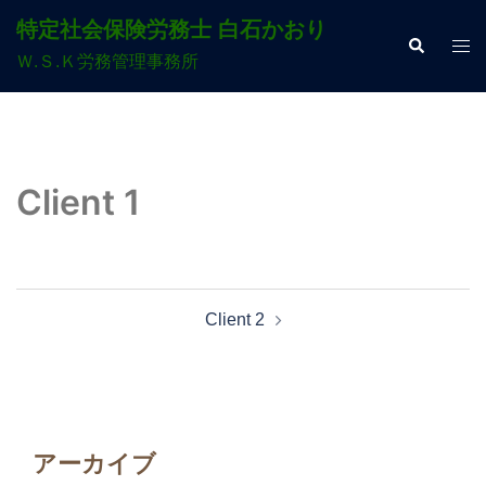
コ
特定社会保険労務士 白石かおり
ン
検
ト
索
Ｗ.Ｓ.Ｋ労務管理事務所
テ
グ
ン
ル
ツ
メ
へ
ニ
ス
ュ
Client 1
キ
ー
ッ
プ
投
Client 2
稿
ナ
ビ
ゲ
ー
アーカイブ
シ